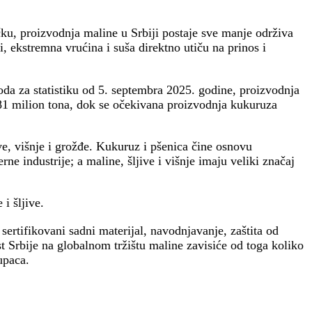
ku, proizvodnja maline u Srbiji postaje sve manje održiva
, ekstremna vrućina i suša direktno utiču na prinos i
da za statistiku od 5. septembra 2025. godine, proizvodnja
681 milion tona, dok se očekivana proizvodnja kukuruza
ve, višnje i grožđe. Kukuruz i pšenica čine osnovu
rne industrije; a maline, šljive i višnje imaju veliki značaj
i šljive.
ertifikovani sadni materijal, navodnjavanje, zaštita od
t Srbije na globalnom tržištu maline zavisiće od toga koliko
upaca.