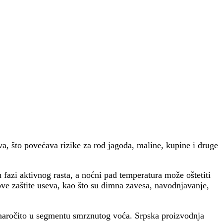
a, što povećava rizike za rod jagoda, maline, kupine i druge
fazi aktivnog rasta, a noćni pad temperatura može oštetiti
ve zaštite useva, kao što su dimna zavesa, navodnjavanje,
, naročito u segmentu smrznutog voća. Srpska proizvodnja