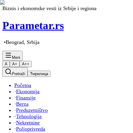
Biznis i ekonomske vesti iz Srbije i regiona
Parametar
.rs
•
Beograd, Srbija
Meni
A
A+
A++
Pretraži
Ћирилица
Početna
·
Ekonomija
·
Finansije
·
Berza
·
Preduzetništvo
·
Tehnologija
·
Nekretnine
·
Poljoprivreda