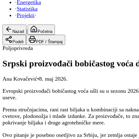
·
Energetika
·
Statistika
·
Projekti
·
|
Nazad
Početna
Podeli
PDF /
Štampaj
Poljoprivreda
Srpski proizvođači bobičastog voća 
Ana Kovačević
•
8. maj 2026.
Evropski proizvođači bobičastog voća ušli su u sezonu 2026.
useve.
Prema stručnjacima, rani rast biljaka u kombinaciji sa nakn
cvetove, plodonožja i mlade izdanke. Za proizvođače, to zna
pokrivanje biljaka i druge agrotehničke mere.
Ovo pitanje je posebno osetljivo za Srbiju, jer zemlja osta