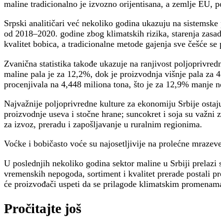
maline tradicionalno je izvozno orijentisana, a zemlje EU, p
Srpski analitičari već nekoliko godina ukazuju na sistemske
od 2018–2020. godine zbog klimatskih rizika, starenja zasada
kvalitet bobica, a tradicionalne metode gajenja sve češće s
Zvanična statistika takođe ukazuje na ranjivost poljoprivr
maline pala je za 12,2%, dok je proizvodnja višnje pala za
procenjivala na 4,448 miliona tona, što je za 12,9% manje 
Najvažnije poljoprivredne kulture za ekonomiju Srbije ostaju
proizvodnje useva i stočne hrane; suncokret i soja su važni za
za izvoz, preradu i zapošljavanje u ruralnim regionima.
Voćke i bobičasto voće su najosetljivije na prolećne mrazeve 
U poslednjih nekoliko godina sektor maline u Srbiji prelazi 
vremenskih nepogoda, sortiment i kvalitet prerade postali pr
će proizvođači uspeti da se prilagode klimatskim promenam
Pročitajte još