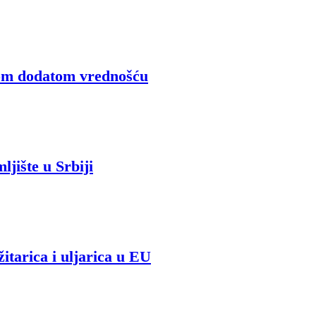
ćom dodatom vrednošću
jište u Srbiji
itarica i uljarica u EU