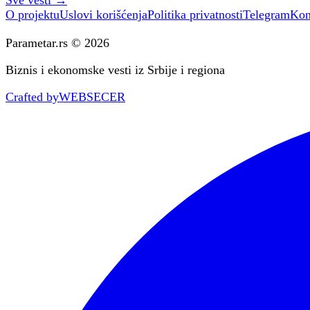
Sve vesti
→
O projektu
Uslovi korišćenja
Politika privatnosti
Telegram
Kon
Parametar.rs © 2026
Biznis i ekonomske vesti iz Srbije i regiona
Crafted by
WEBSECER