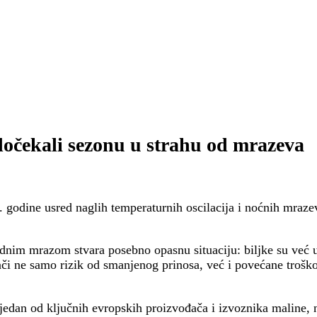
dočekali sezonu u strahu od mrazeva
 godine usred naglih temperaturnih oscilacija i noćnih mrazev
adnim mrazom stvara posebno opasnu situaciju: biljke su već u 
či ne samo rizik od smanjenog prinosa, već i povećane troško
je jedan od ključnih evropskih proizvođača i izvoznika maline