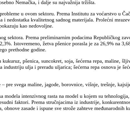
osebno Nemačka, i dalje su najvažnija tržišta.
 probleme u ovom sektoru. Prema Institutu za voćarstvo u Čač
 i nedostatka kvalitetnog sadnog materijala. Prolećni mrazevi
e pokazuju kao nedovoljne.
ednog sektora. Prema preliminarnim podacima Republičkog zavo
 42,3%. Istovremeno, žetva pšenice porasla je za 26,9% na 3,
nego prethodne godine.
 kukuruz, pšenica, suncokret, soja, šećerna repa, maline, šlji
 industriju ulja i preradu uljarica; šećerna repa osnova je šeće
– pre svega maline, jagode, borovnice, višnje, trešnje, kajsije 
sa modela intenzivnog rasta na model u kojem su tehnologija, s
esudni faktori. Prema stručnjacima iz industrije, konkurentnos
a, obnove zasade i ispune sve strože zahteve međunarodnih k