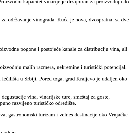
Proizvodni kapacitet vinarije je dizajniran za proizvodnju do
 za održavanje vinograda. Kuća je nova, dvospratna, sa dve
izvodne pogone i postojeće kanale za distribuciju vina, ali
izvodnju malih razmera, nekretnine i turistički potencijal.
lečilišta u Srbiji. Pored toga, grad Kraljevo je udaljen oko
degustacije vina, vinarijske ture, smeštaj za goste,
uno razvijeno turističko odredište.
teva, gastronomski turizam i velnes destinacije oko Vrnjačke
zvodnje.