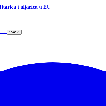
itarica i uljarica u EU
takt
Kolačići