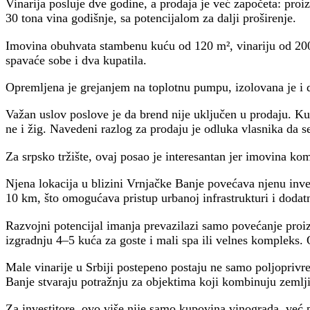
Vinarija posluje dve godine, a prodaja je već započeta: proi
30 tona vina godišnje, sa potencijalom za dalji proširenje.
Imovina obuhvata stambenu kuću od 120 m², vinariju od 200 
spavaće sobe i dva kupatila.
Opremljena je grejanjem na toplotnu pumpu, izolovana je i
Važan uslov poslove je da brend nije uključen u prodaju. Kup
ne i žig. Navedeni razlog za prodaju je odluka vlasnika da s
Za srpsko tržište, ovaj posao je interesantan jer imovina ko
Njena lokacija u blizini Vrnjačke Banje povećava njenu invest
10 km, što omogućava pristup urbanoj infrastrukturi i dodat
Razvojni potencijal imanja prevazilazi samo povećanje proizv
izgradnju 4–5 kuća za goste i mali spa ili velnes kompleks.
Male vinarije u Srbiji postepeno postaju ne samo poljoprivre
Banje stvaraju potražnju za objektima koji kombinuju zemljišt
Za investitore, ovo više nije samo kupovina vinograda, već 