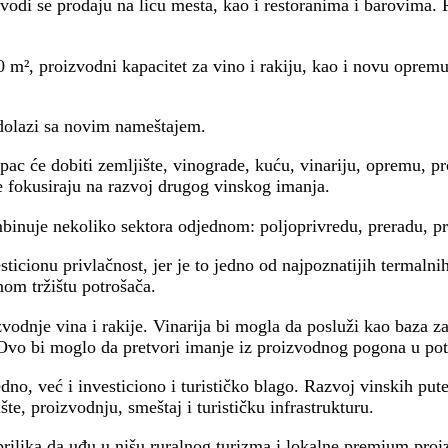
zvodi se prodaju na licu mesta, kao i restoranima i barovima. 
m², proizvodni kapacitet za vino i rakiju, kao i novu opremu
 dolazi sa novim nameštajem.
ac će dobiti zemljište, vinograde, kuću, vinariju, opremu, pro
e fokusiraju na razvoj drugog vinskog imanja.
mbinuje nekoliko sektora odjednom: poljoprivredu, preradu, pro
icionu privlačnost, jer je to jedno od najpoznatijih termalnih 
nom tržištu potrošača.
odnje vina i rakije. Vinarija bi mogla da posluži kao baza za 
 Ovo bi moglo da pretvori imanje iz proizvodnog pogona u potp
dno, već i investiciono i turističko blago. Razvoj vinskih pu
e, proizvodnju, smeštaj i turističku infrastrukturu.
prilika da uđu u nišu ruralnog turizma i lokalne premium proi