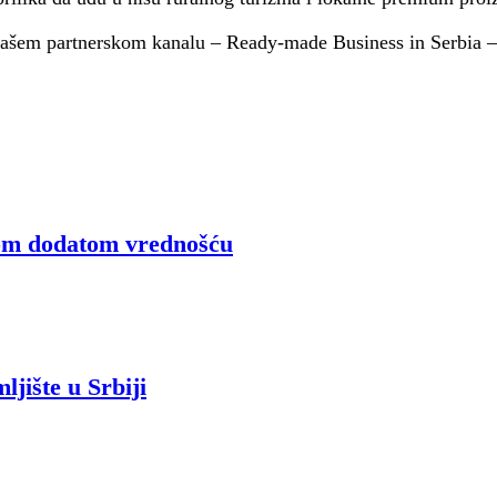
a našem partnerskom kanalu – Ready-made Business in Serbia 
ćom dodatom vrednošću
jište u Srbiji