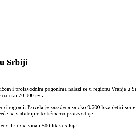
u Srbiji
om i proizvodnim pogonima nalazi se u regionu Vranje u Srbi
e na oko 70.000 evra.
 vinogradi. Parcela je zasađena sa oko 9.200 loza četiri sorte
kreće ka stabilnijim količinama proizvodnje.
no 12 tona vina i 500 litara rakije.