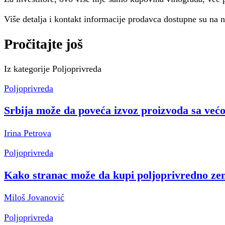
Više detalja i kontakt informacije prodavca dostupne su n
Pročitajte još
Iz kategorije
Poljoprivreda
Poljoprivreda
Srbija može da poveća izvoz proizvoda sa ve
Irina Petrova
Poljoprivreda
Kako stranac može da kupi poljoprivredno zeml
Miloš Jovanović
Poljoprivreda