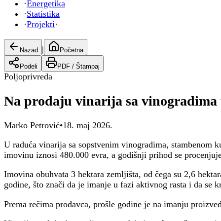
·
Energetika
·
Statistika
·
Projekti
·
|
Nazad
Početna
Podeli
PDF /
Štampaj
Poljoprivreda
Na prodaju vinarija sa vinogradima 
Marko Petrović
•
18. maj 2026.
U raduća vinarija sa sopstvenim vinogradima, stambenom kuć
imovinu iznosi 480.000 evra, a godišnji prihod se procenjuj
Imovina obuhvata 3 hektara zemljišta, od čega su 2,6 hektara
godine, što znači da je imanje u fazi aktivnog rasta i da se 
Prema rečima prodavca, prošle godine je na imanju proizvede