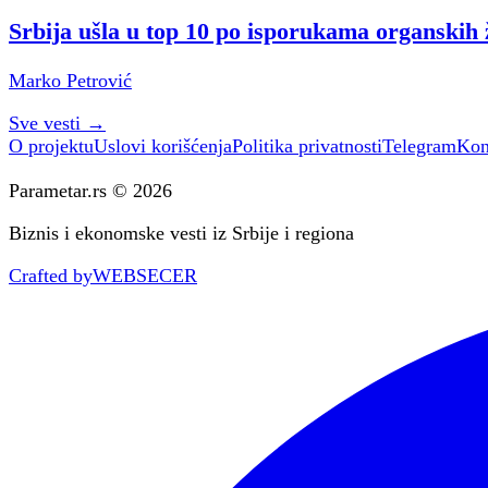
Srbija ušla u top 10 po isporukama organskih ž
Marko Petrović
Sve vesti
→
O projektu
Uslovi korišćenja
Politika privatnosti
Telegram
Kon
Parametar.rs © 2026
Biznis i ekonomske vesti iz Srbije i regiona
Crafted by
WEBSECER