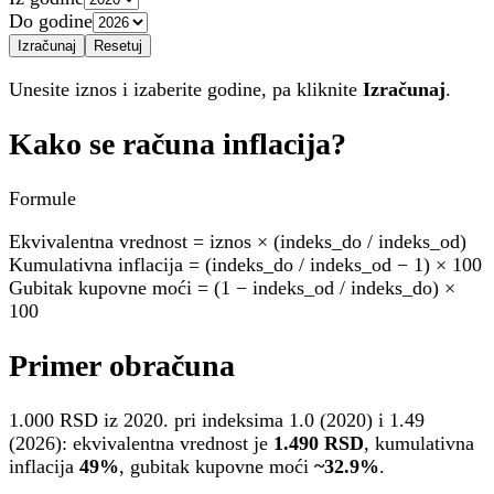
Do godine
Izračunaj
Resetuj
Unesite iznos i izaberite godine, pa kliknite
Izračunaj
.
Kako se računa inflacija?
Formule
Ekvivalentna vrednost = iznos × (indeks_do / indeks_od)
Kumulativna inflacija = (indeks_do / indeks_od − 1) × 100
Gubitak kupovne moći = (1 − indeks_od / indeks_do) ×
100
Primer obračuna
1.000 RSD iz 2020. pri indeksima 1.0 (2020) i 1.49
(2026): ekvivalentna vrednost je
1.490 RSD
, kumulativna
inflacija
49%
, gubitak kupovne moći
~32.9%
.