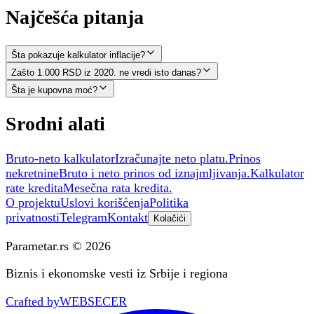
Najčešća pitanja
Šta pokazuje kalkulator inflacije?
Zašto 1.000 RSD iz 2020. ne vredi isto danas?
Šta je kupovna moć?
Srodni alati
Bruto-neto kalkulator
Izračunajte neto platu.
Prinos
nekretnine
Bruto i neto prinos od iznajmljivanja.
Kalkulator
rate kredita
Mesečna rata kredita.
O projektu
Uslovi korišćenja
Politika
privatnosti
Telegram
Kontakt
Kolačići
Parametar.rs © 2026
Biznis i ekonomske vesti iz Srbije i regiona
Crafted by
WEBSECER