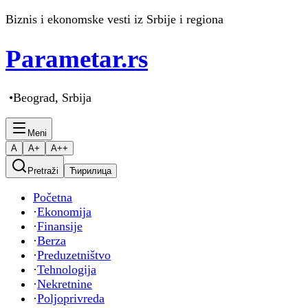
Biznis i ekonomske vesti iz Srbije i regiona
Parametar
.rs
•
Beograd, Srbija
Meni
A
A+
A++
Pretraži
Ћирилица
Početna
·
Ekonomija
·
Finansije
·
Berza
·
Preduzetništvo
·
Tehnologija
·
Nekretnine
·
Poljoprivreda