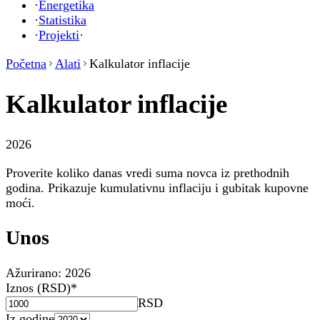
·
Energetika
·
Statistika
·
Projekti
·
Početna
Alati
Kalkulator inflacije
Kalkulator inflacije
2026
Proverite koliko danas vredi suma novca iz prethodnih
godina. Prikazuje kumulativnu inflaciju i gubitak kupovne
moći.
Unos
Ažurirano:
2026
Iznos (RSD)
*
RSD
Iz godine