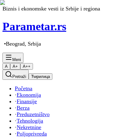
Biznis i ekonomske vesti iz Srbije i regiona
Parametar
.rs
•
Beograd, Srbija
Meni
A
A+
A++
Pretraži
Ћирилица
Početna
·
Ekonomija
·
Finansije
·
Berza
·
Preduzetništvo
·
Tehnologija
·
Nekretnine
·
Poljoprivreda