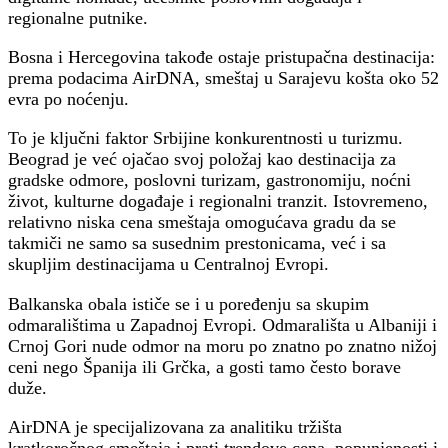
regionalne putnike.
Bosna i Hercegovina takođe ostaje pristupačna destinacija:
prema podacima AirDNA, smeštaj u Sarajevu košta oko 52
evra po noćenju.
To je ključni faktor Srbijine konkurentnosti u turizmu.
Beograd je već ojačao svoj položaj kao destinacija za
gradske odmore, poslovni turizam, gastronomiju, noćni
život, kulturne događaje i regionalni tranzit. Istovremeno,
relativno niska cena smeštaja omogućava gradu da se
takmiči ne samo sa susednim prestonicama, već i sa
skupljim destinacijama u Centralnoj Evropi.
Balkanska obala ističe se i u poređenju sa skupim
odmaralištima u Zapadnoj Evropi. Odmarališta u Albaniji i
Crnoj Gori nude odmor na moru po znatno po znatno nižoj
ceni nego Španija ili Grčka, a gosti tamo često borave
duže.
AirDNA je specijalizovana za analitiku tržišta