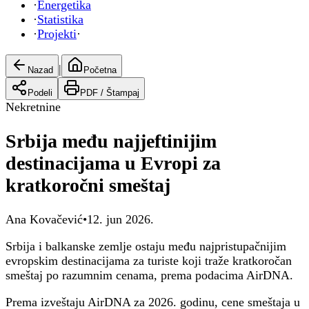
·
Energetika
·
Statistika
·
Projekti
·
|
Nazad
Početna
Podeli
PDF /
Štampaj
Nekretnine
Srbija među najjeftinijim
destinacijama u Evropi za
kratkoročni smeštaj
Ana Kovačević
•
12. jun 2026.
Srbija i balkanske zemlje ostaju među najpristupačnijim
evropskim destinacijama za turiste koji traže kratkoročan
smeštaj po razumnim cenama, prema podacima AirDNA.
Prema izveštaju AirDNA za 2026. godinu, cene smeštaja u