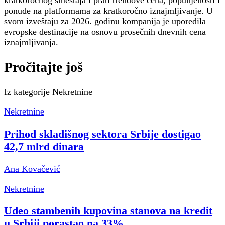
kratkoročnog smeštaja i prati trendove cena, popunjenosti i
ponude na platformama za kratkoročno iznajmljivanje. U
svom izveštaju za 2026. godinu kompanija je uporedila
evropske destinacije na osnovu prosečnih dnevnih cena
iznajmljivanja.
Pročitajte još
Iz kategorije
Nekretnine
Nekretnine
Prihod skladišnog sektora Srbije dostigao
42,7 mlrd dinara
Ana Kovačević
Nekretnine
Udeo stambenih kupovina stanova na kredit
u Srbiji porastao na 33%