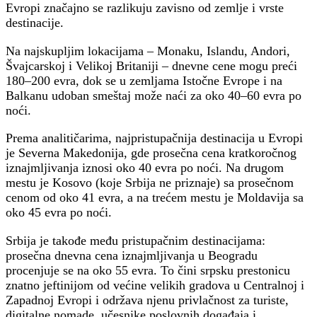
Evropi značajno se razlikuju zavisno od zemlje i vrste
destinacije.
Na najskupljim lokacijama – Monaku, Islandu, Andori,
Švajcarskoj i Velikoj Britaniji – dnevne cene mogu preći
180–200 evra, dok se u zemljama Istočne Evrope i na
Balkanu udoban smeštaj može naći za oko 40–60 evra po
noći.
Prema analitičarima, najpristupačnija destinacija u Evropi
je Severna Makedonija, gde prosečna cena kratkoročnog
iznajmljivanja iznosi oko 40 evra po noći. Na drugom
mestu je Kosovo (koje Srbija ne priznaje) sa prosečnom
cenom od oko 41 evra, a na trećem mestu je Moldavija sa
oko 45 evra po noći.
Srbija je takođe među pristupačnim destinacijama:
prosečna dnevna cena iznajmljivanja u Beogradu
procenjuje se na oko 55 evra. To čini srpsku prestonicu
znatno jeftinijom od većine velikih gradova u Centralnoj i
Zapadnoj Evropi i održava njenu privlačnost za turiste,
digitalne nomade, učesnike poslovnih događaja i