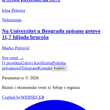
Irina Petrova
Nekretnine
Na Univerzitet u Beogradu upisano gotovo
11,7 hiljada brucoša
Marko Petrović
Sve vesti
→
O projektu
Uslovi korišćenja
Politika
privatnosti
Telegram
Kontakt
Kolačići
Parametar.rs © 2026
Biznis i ekonomske vesti iz Srbije i regiona
Crafted by
WEBSECER