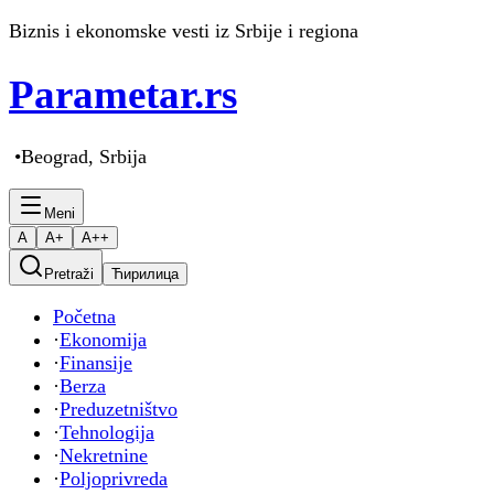
Biznis i ekonomske vesti iz Srbije i regiona
Parametar
.rs
•
Beograd, Srbija
Meni
A
A+
A++
Pretraži
Ћирилица
Početna
·
Ekonomija
·
Finansije
·
Berza
·
Preduzetništvo
·
Tehnologija
·
Nekretnine
·
Poljoprivreda