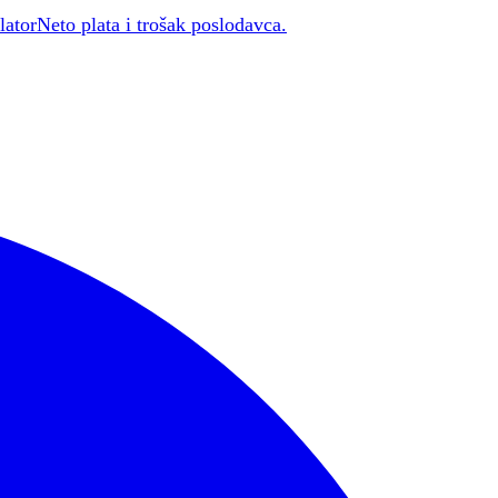
lator
Neto plata i trošak poslodavca.