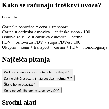
Kako se računaju troškovi uvoza?
Formule
Carinska osnovica = cena + transport
Carina = carinska osnovica × carinska stopa / 100
Osnova za PDV = carinska osnovica + carina
PDV = osnova za PDV × stopa PDV-a / 100
Ukupno = cena + transport + carina + PDV + homologacija + 
Najčešća pitanja
Kolika je carina za uvoz automobila u Srbiju?
Da li električna vozila imaju poseban tretman?
Šta je homologacija?
Kako se definiše carinska osnovica?
Srodni alati