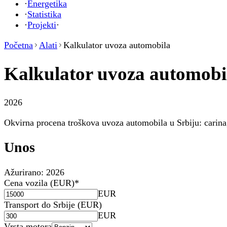
·
Energetika
·
Statistika
·
Projekti
·
Početna
Alati
Kalkulator uvoza automobila
Kalkulator uvoza automobil
2026
Okvirna procena troškova uvoza automobila u Srbiju: carina,
Unos
Ažurirano:
2026
Cena vozila (EUR)
*
EUR
Transport do Srbije (EUR)
EUR
Vrsta motora