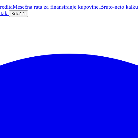
redita
Mesečna rata za finansiranje kupovine.
Bruto-neto kalku
takt
Kolačići