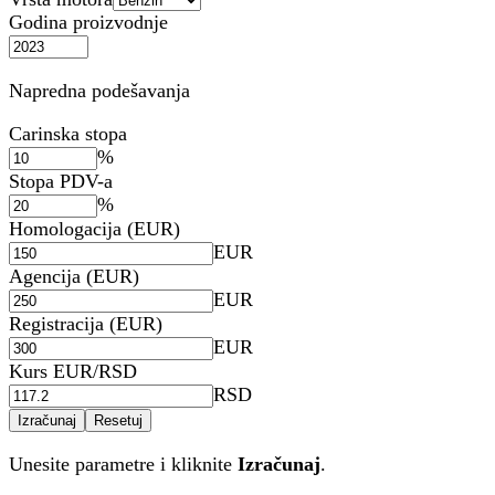
Godina proizvodnje
Napredna podešavanja
Carinska stopa
%
Stopa PDV-a
%
Homologacija (EUR)
EUR
Agencija (EUR)
EUR
Registracija (EUR)
EUR
Kurs EUR/RSD
RSD
Izračunaj
Resetuj
Unesite parametre i kliknite
Izračunaj
.