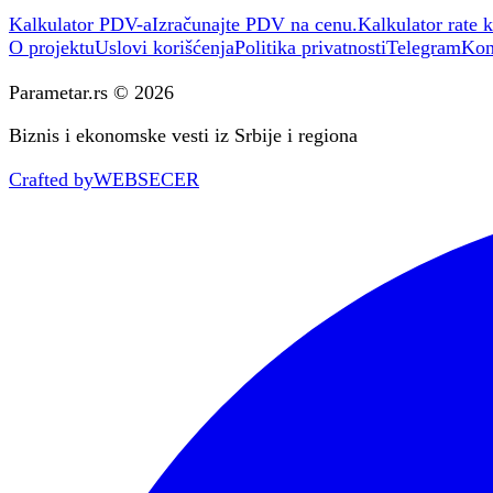
Kalkulator PDV-a
Izračunajte PDV na cenu.
Kalkulator rate k
O projektu
Uslovi korišćenja
Politika privatnosti
Telegram
Kon
Parametar.rs © 2026
Biznis i ekonomske vesti iz Srbije i regiona
Crafted by
WEBSECER